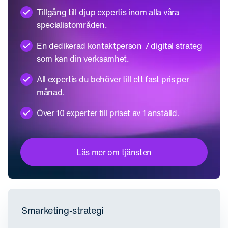
Tillgång till djup expertis inom alla våra
specialistområden.
En dedikerad kontaktperson / digital strateg
som kan din verksamhet.
All expertis du behöver till ett fast pris per
månad.
Över 10 experter till priset av 1 anställd.
Läs mer om tjänsten
Smarketing-strategi