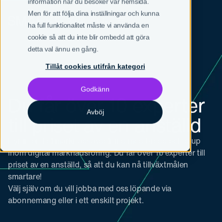
information när du besöker vår hemsida.
Men för att följa dina inställningar och kunna
SV
EN
ha full funktionalitet måste vi använda en
cookie så att du inte blir ombedd att göra
detta val ännu en gång.
Tillåt cookies utifrån kategori
Godkänn
Du får över 10 experter
Avböj
till priset av en anställd
Hyr in en hel marknadsavdelning med bredd och djup
inom digital marknadsföring. Du får över 10 experter till
priset av en anställd, så att du kan nå tillväxtmålen
smartare!
Välj själv om du vill jobba med oss löpande via
abonnemang eller i ett enskilt projekt.