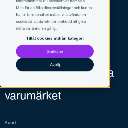
information när du besöker vår hemsida.
Men för att följa dina inställningar och kunna
SV
EN
ha full funktionalitet måste vi använda en
cookie så att du inte blir ombedd att göra
detta val ännu en gång.
Tillåt cookies utifrån kategori
Godkänn
Origo Group
Avböj
Fokus på att generera
leads och stärka
varumärket
Kund