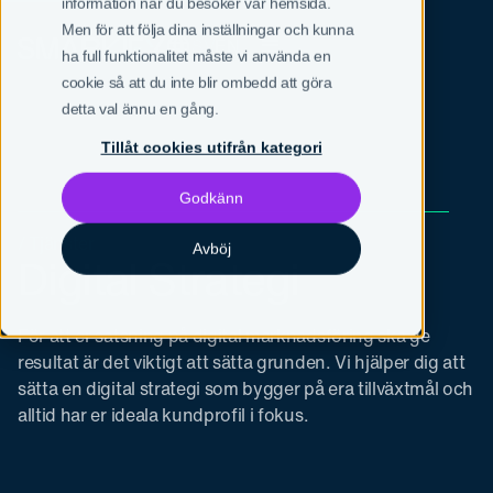
information när du besöker vår hemsida.
Men för att följa dina inställningar och kunna
SV
EN
ha full funktionalitet måste vi använda en
cookie så att du inte blir ombedd att göra
detta val ännu en gång.
Tillåt cookies utifrån kategori
Godkänn
/ Tjänster
Avböj
Digital Strategi
För att er satsning på digital marknadsföring ska ge
resultat är det viktigt att sätta grunden. Vi hjälper dig att
sätta en digital strategi som bygger på era tillväxtmål och
alltid har er ideala kundprofil i fokus.