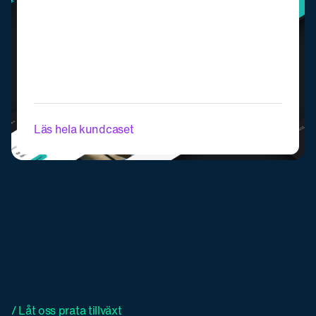
Läs hela kundcaset
/ Låt oss prata tillväxt