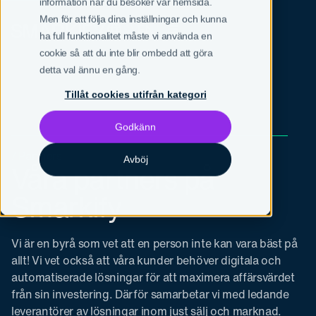
information när du besöker vår hemsida.
Men för att följa dina inställningar och kunna
SV
EN
ha full funktionalitet måste vi använda en
cookie så att du inte blir ombedd att göra
detta val ännu en gång.
Tillåt cookies utifrån kategori
Godkänn
/ Partners
Avböj
Våra partners på
Smarkify
Vi är en byrå som vet att en person inte kan vara bäst på
allt! Vi vet också att våra kunder behöver digitala och
automatiserade lösningar för att maximera affärsvärdet
från sin investering. Därför samarbetar vi med ledande
leverantörer av lösningar inom just sälj och marknad.