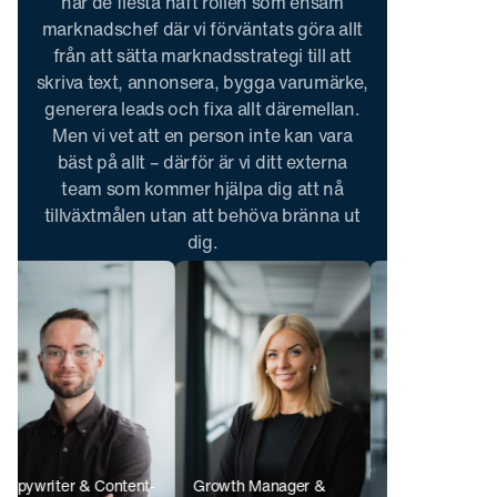
har de flesta haft rollen som ensam
marknadschef där vi förväntats göra allt
från att sätta marknadsstrategi till att
skriva text, annonsera, bygga varumärke,
generera leads och fixa allt däremellan.
Men vi vet att en person inte kan vara
bäst på allt – därför är vi ditt externa
team som kommer hjälpa dig att nå
tillväxtmålen utan att behöva bränna ut
dig.
Boka ett möte så berättar vi
mer
& Content-
Growth Manager &
Sales & Marketing