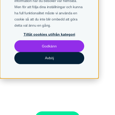
information när du besöker vår hemsida.
Men för att följa dina inställningar och kunna
SV
EN
ha full funktionalitet måste vi använda en
cookie så att du inte blir ombedd att göra
detta val ännu en gång.
Tillåt cookies utifrån kategori
Godkänn
/ Varför ska du välja Smarkify?
Få ett helt
Avböj
marknadsteam till priset
av en anställd
Med vår kostnadseffektiva lösning får du över 15 experter
till priset av 1 anställd och du kan skala upp och ner
utifrån era behov.