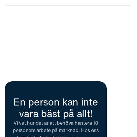
En person kan inte
vara bäst på allt!
Vi vet hur det är att behöva hantera 10
personers arbete på marknad. Hos oss