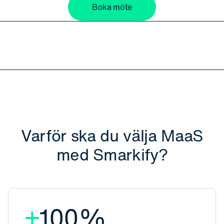
Boka möte
Varför ska du välja MaaS
med Smarkify?
+
100
%