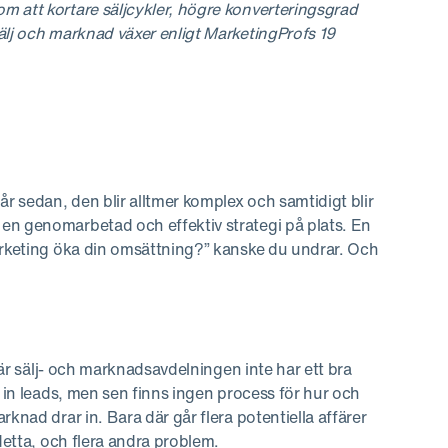
 att kortare säljcykler, högre konverteringsgrad
älj och marknad växer enligt MarketingProfs 19
år sedan, den blir alltmer komplex och samtidigt blir
en genomarbetad och effektiv strategi på plats. En
marketing öka din omsättning?” kanske du undrar. Och
 när sälj- och marknadsavdelningen inte har ett bra
r in leads, men sen finns ingen process för hur och
knad drar in. Bara där går flera potentiella affärer
 detta, och flera andra problem.