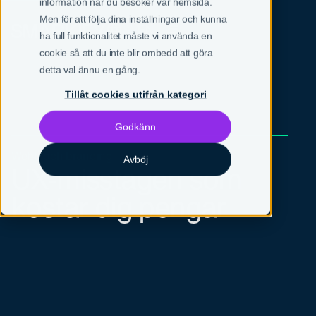
information när du besöker vår hemsida.
Men för att följa dina inställningar och kunna
SV
EN
ha full funktionalitet måste vi använda en
cookie så att du inte blir ombedd att göra
detta val ännu en gång.
Tillåt cookies utifrån kategori
Godkänn
Webb och branding
Avböj
UX-misstagen som
kostar dig pengar