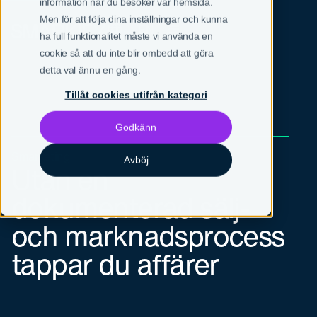
information när du besöker vår hemsida.
Men för att följa dina inställningar och kunna
SV
EN
ha full funktionalitet måste vi använda en
cookie så att du inte blir ombedd att göra
detta val ännu en gång.
Tillåt cookies utifrån kategori
Godkänn
Smarketing
Avböj
Utan en
dokumenterad sälj-
och marknadsprocess
tappar du affärer