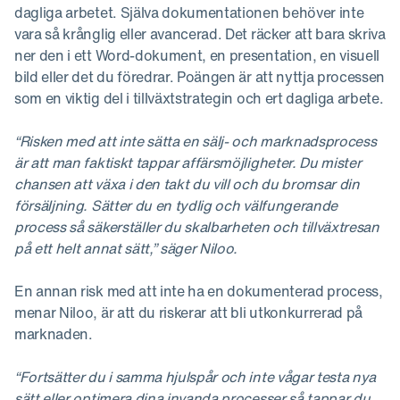
dagliga arbetet. Själva dokumentationen behöver inte
vara så krånglig eller avancerad. Det räcker att bara skriva
ner den i ett Word-dokument, en presentation, en visuell
bild eller det du föredrar. Poängen är att nyttja processen
som en viktig del i tillväxtstrategin och ert dagliga arbete.
“Risken med att inte sätta en sälj- och marknadsprocess
är att man faktiskt tappar affärsmöjligheter. Du mister
chansen att växa i den takt du vill och du bromsar din
försäljning. Sätter du en tydlig och välfungerande
process så säkerställer du skalbarheten och tillväxtresan
på ett helt annat sätt,” säger Niloo.
En annan risk med att inte ha en dokumenterad process,
menar Niloo, är att du riskerar att bli utkonkurrerad på
marknaden.
“Fortsätter du i samma hjulspår och inte vågar testa nya
sätt eller optimera dina invanda processer så tappar du