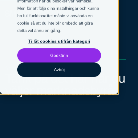
information när du besöker vår hemsida.
Men för att följa dina inställningar och kunna
SV
EN
ha full funktionalitet måste vi använda en
cookie så att du inte blir ombedd att göra
detta val ännu en gång.
Tillåt cookies utifrån kategori
Godkänn
Smarketing
Avböj
Tänk på det här när du
väljer marknadsbyrå