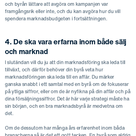
och byrån lättare att avgöra om kampanjen var
framgångsrik eller inte, och du kan avgöra hur du vill
spendera marknadsbudgeten i fortsättningen.
4. De ska vara erfarna inom både sälj
och marknad
I slutändan vill du ju att din marknadsföring ska leda till
tillväxt, och därför behöver din byrå veta hur
marknadsföringen ska leda till en affär. Du märker
ganska snabbt i ett samtal med en byrå om de fokuserar
på ytliga siffror, eller om de är nyfikna på din affär och på
dina försäljningssiffror. Det är här varje strategi måste ha
sin början, och en bra marknadsbyrå är medvetna om
det.
Om de dessutom har många års erfarenhet inom båda
branscherna så är det ett gott tecken. En byrå som aldrig