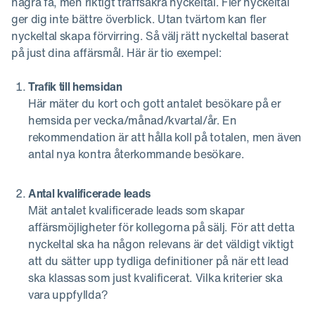
några få, men riktigt träffsäkra nyckeltal. Fler nyckeltal
ger dig inte bättre överblick. Utan tvärtom kan fler
nyckeltal skapa förvirring. Så välj rätt nyckeltal baserat
på just dina affärsmål. Här är tio exempel:
Trafik till hemsidan
Här mäter du kort och gott antalet besökare på er
hemsida per vecka/månad/kvartal/år. En
rekommendation är att hålla koll på totalen, men även
antal nya kontra återkommande besökare.
Antal kvalificerade leads
Mät antalet kvalificerade leads som skapar
affärsmöjligheter för kollegorna på sälj. För att detta
nyckeltal ska ha någon relevans är det väldigt viktigt
att du sätter upp tydliga definitioner på när ett lead
ska klassas som just kvalificerat. Vilka kriterier ska
vara uppfyllda?