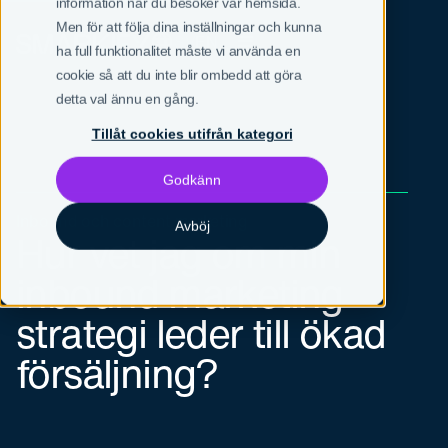
information när du besöker vår hemsida.
Men för att följa dina inställningar och kunna
SV
EN
ha full funktionalitet måste vi använda en
cookie så att du inte blir ombedd att göra
detta val ännu en gång.
Tillåt cookies utifrån kategori
Godkänn
Inbound och content marketing
Avböj
Hur vet jag om min
inbound marketing
strategi leder till ökad
försäljning?