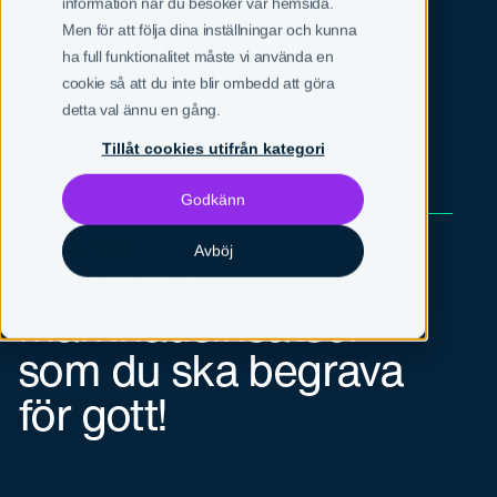
information när du besöker vår hemsida.
Men för att följa dina inställningar och kunna
SV
EN
ha full funktionalitet måste vi använda en
cookie så att du inte blir ombedd att göra
detta val ännu en gång.
Tillåt cookies utifrån kategori
Godkänn
Digital strategi
Avböj
5 digitala
marknadsinsatser
som du ska begrava
för gott!