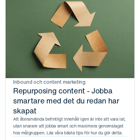
Inbound och content marketing
Repurposing content - Jobba
smartare med det du redan har
skapat
Att återanvända befintligt innehåll igen är inte att vara lat,
utan snarare att jobba smart och maximera genomslaget
hos målgruppen. Läs våra bästa tips för hur du gör detta.