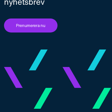
nyhetsbrev
Prenumerera nu