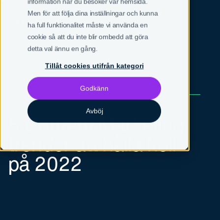
information när du besöker vår hemsida.
Men för att följa dina inställningar och kunna
SV
EN
ha full funktionalitet måste vi använda en
cookie så att du inte blir ombedd att göra
detta val ännu en gång.
Tillåt cookies utifrån kategori
Godkänn
Inbound och content marketing
Avböj
5 Content Marketing
trender att hålla koll
på 2022