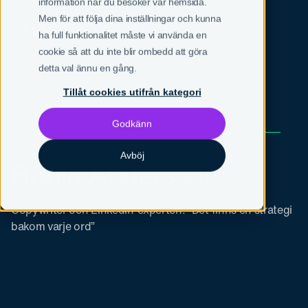
information när du besöker vår hemsida.
Men för att följa dina inställningar och kunna
SV
EN
ha full funktionalitet måste vi använda en
cookie så att du inte blir ombedd att göra
detta val ännu en gång.
Tillåt cookies utifrån kategori
Godkänn
/ Lär känna
Avböj
Robin Andersson
Copywriter och Linkedin-experten: ”Det finns en strategi
bakom varje ord”