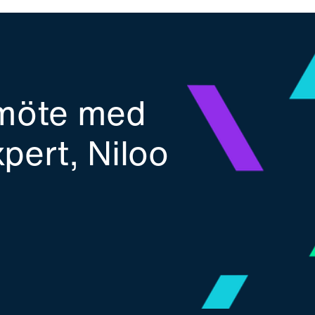
t möte med
xpert, Niloo