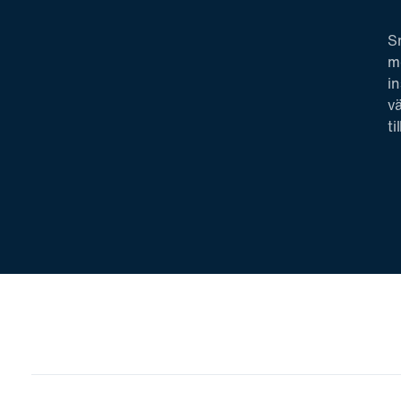
S
mo
in
vä
ti