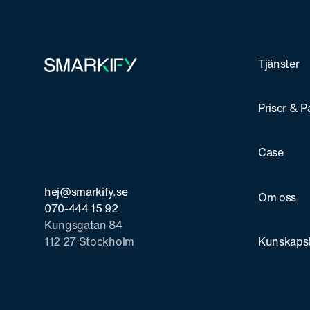
Tjänster
Priser & P
Case
hej@smarkify.se
Om oss
070-444 15 92
Kungsgatan 84
112 27 Stockholm
Kunskaps