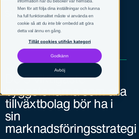
information när du besöker vår hemsida.
Men för att följa dina inställningar och kunna
SV
EN
ha full funktionalitet måste vi använda en
cookie så att du inte blir ombedd att göra
detta val ännu en gång.
Tillåt cookies utifrån kategori
Godkänn
Avsnitt 47
Avböj
De 5 viktigaste
byggstenarna som alla
tillväxtbolag bör ha i
sin
marknadsföringsstrategi