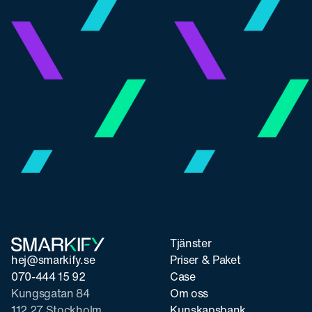
Tjänster
hej@smarkify.se
Priser & Paket
070-444 15 92
Case
Kungsgatan 84
Om oss
112 27 Stockholm
Kunskapsbank