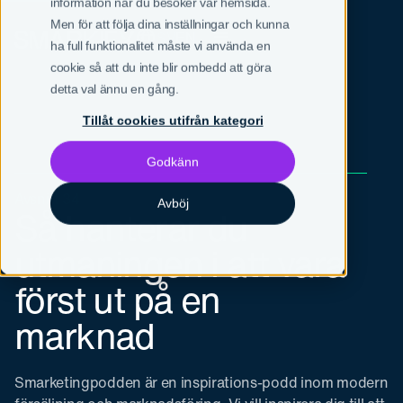
information när du besöker vår hemsida.
Men för att följa dina inställningar och kunna
SV
EN
ha full funktionalitet måste vi använda en
cookie så att du inte blir ombedd att göra
detta val ännu en gång.
Tillåt cookies utifrån kategori
Godkänn
Avsnitt 34
Avböj
Så hanterar du
utmaningen i att vara
först ut på en
marknad
Smarketingpodden är en inspirations-podd inom modern