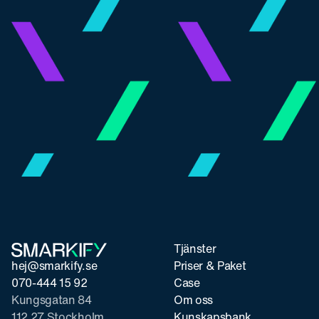
Tjänster
hej@smarkify.se
Priser & Paket
070-444 15 92
Case
Kungsgatan 84
Om oss
112 27 Stockholm
Kunskapsbank