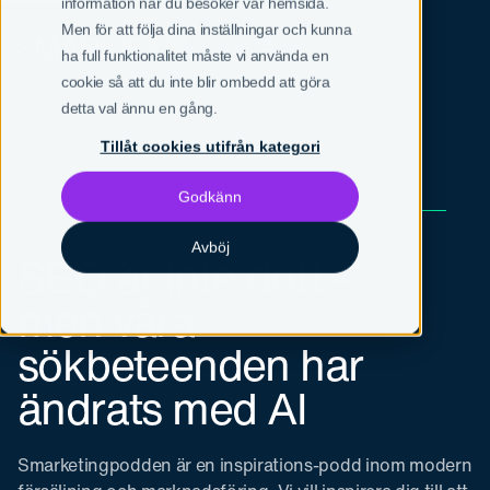
information när du besöker vår hemsida.
Men för att följa dina inställningar och kunna
SV
EN
ha full funktionalitet måste vi använda en
cookie så att du inte blir ombedd att göra
detta val ännu en gång.
Tillåt cookies utifrån kategori
Godkänn
Avsnitt 118
Avböj
SEO är inte dött –
men våra
sökbeteenden har
ändrats med AI
Smarketingpodden är en inspirations-podd inom modern