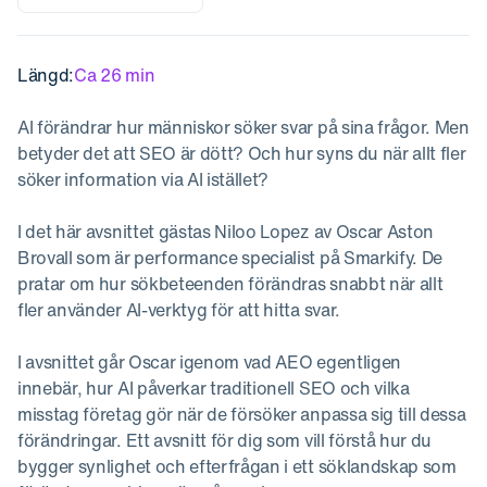
Längd:
Ca 26 min
AI förändrar hur människor söker svar på sina frågor. Men
betyder det att SEO är dött? Och hur syns du när allt fler
söker information via AI istället?
I det här avsnittet gästas Niloo Lopez av Oscar Aston
Brovall som är performance specialist på Smarkify. De
pratar om hur sökbeteenden förändras snabbt när allt
fler använder AI-verktyg för att hitta svar.
I avsnittet går Oscar igenom vad AEO egentligen
innebär, hur AI påverkar traditionell SEO och vilka
misstag företag gör när de försöker anpassa sig till dessa
förändringar. Ett avsnitt för dig som vill förstå hur du
bygger synlighet och efterfrågan i ett söklandskap som