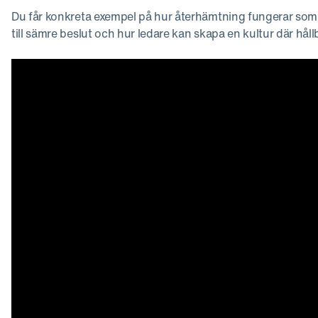
Du får konkreta exempel på hur återhämtning fungerar som o
till sämre beslut och hur ledare kan skapa en kultur där hållb