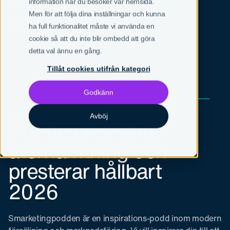
information när du besöker vår hemsida.
Men för att följa dina inställningar och kunna
SV
EN
ha full funktionalitet måste vi använda en
cookie så att du inte blir ombedd att göra
detta val ännu en gång.
Tillåt cookies utifrån kategori
Godkänn
Avsnitt 108
Avböj
Hur du prioriterar
återhämtning och
presterar hållbart
2026
Smarketingpodden är en inspirations-podd inom modern