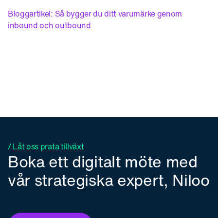
Bloggartikel: Så bygger du ditt varumärke genom
inbound och outbound
/ Låt oss prata tillväxt
Boka ett digitalt möte med
vår strategiska expert, Niloo