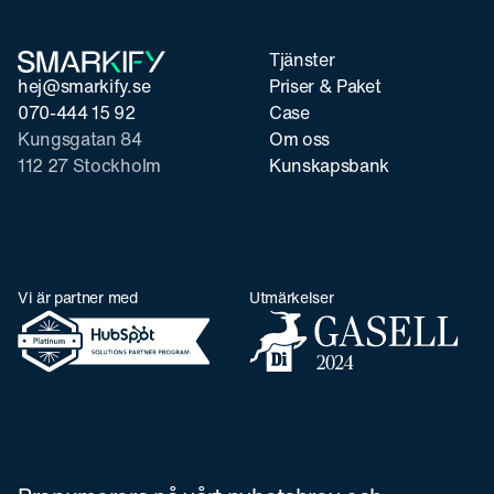
Tjänster
hej@smarkify.se
Priser & Paket
070-444 15 92
Case
Kungsgatan 84
Om oss
112 27 Stockholm
Kunskapsbank
Vi är partner med
Utmärkelser