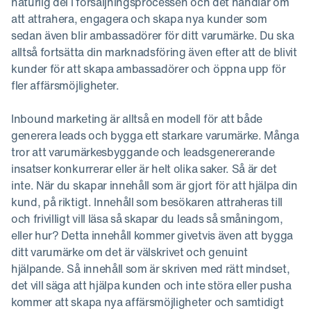
naturlig del i försäljningsprocessen och det handlar om
att attrahera, engagera och skapa nya kunder som
sedan även blir ambassadörer för ditt varumärke. Du ska
alltså fortsätta din marknadsföring även efter att de blivit
kunder för att skapa ambassadörer och öppna upp för
fler affärsmöjligheter.
Inbound marketing är alltså en modell för att både
generera leads och bygga ett starkare varumärke. Många
tror att varumärkesbyggande och leadsgenererande
insatser konkurrerar eller är helt olika saker. Så är det
inte. När du skapar innehåll som är gjort för att hjälpa din
kund, på riktigt. Innehåll som besökaren attraheras till
och frivilligt vill läsa så skapar du leads så småningom,
eller hur? Detta innehåll kommer givetvis även att bygga
ditt varumärke om det är välskrivet och genuint
hjälpande. Så innehåll som är skriven med rätt mindset,
det vill säga att hjälpa kunden och inte störa eller pusha
kommer att skapa nya affärsmöjligheter och samtidigt