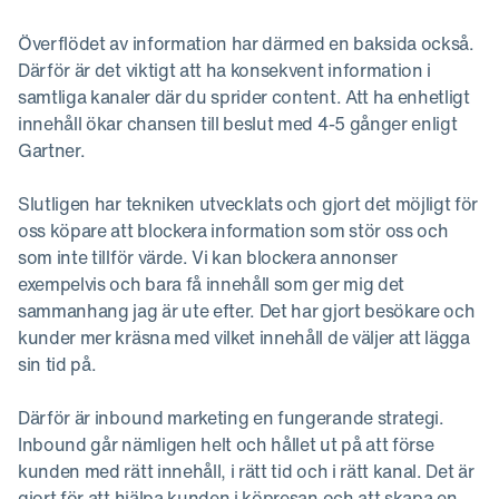
Överflödet av information har därmed en baksida också.
Därför är det viktigt att ha konsekvent information i
samtliga kanaler där du sprider content. Att ha enhetligt
innehåll ökar chansen till beslut med 4-5 gånger enligt
Gartner.
Slutligen har tekniken utvecklats och gjort det möjligt för
oss köpare att blockera information som stör oss och
som inte tillför värde. Vi kan blockera annonser
exempelvis och bara få innehåll som ger mig det
sammanhang jag är ute efter. Det har gjort besökare och
kunder mer kräsna med vilket innehåll de väljer att lägga
sin tid på.
Därför är inbound marketing en fungerande strategi.
Inbound går nämligen helt och hållet ut på att förse
kunden med rätt innehåll, i rätt tid och i rätt kanal. Det är
gjort för att hjälpa kunden i köpresan och att skapa en