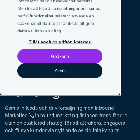
information när du besöker vår hemsida.
Men för att följa dina inställningar och kunna
SV
EN
ha full funktionalitet måste vi använda en
cookie så att du inte blir ombedd att göra
detta val ännu en gång.
Tillåt cookies utifrån kategori
Godkänn
Öppen guide
Avböj
Vad är Inbound
Marketing?
Samla in leads och driv försäljning med Inbound
Marketing 🚀 Inbound marketing är ingen trend längre
utan en etablerad strategi för att attrahera, engagera
och få nya kunder via nyttjande av digitala kanaler.