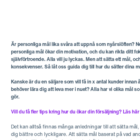
Är personliga mål lika svåra att uppnå som nyårslöften? Nej
personliga mål ökar din motivation, och du kan rikta ditt fok
självförtroende. Alla vill ju lyckas. Men att sätta ett mål, o
konsekvenser. Så låt oss guida dig till hur du sätter dina 
Kanske är du en säljare som vill få in x antal kunder inna
behöver lära dig att leva mer i nuet? Alla har vi olika mål so
gör.
Vill du få fler tips kring hur du ökar din försäljning? Läs h
Det kan alltså finnas många anledningar till att sätta mål,
dig bättre och lyckligare. Att sätta mål baserat på vad an