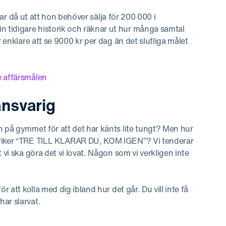
knar då ut att hon behöver sälja för 200 000 i
 tidigare historik och räknar ut hur många samtal
r enklare att se 9000 kr per dag än det slutliga målet
e affärsmålen
ansvarig
n på gymmet för att det har känts lite tungt? Men hur
skriker “TRE TILL KLARAR DU, KOM IGEN”? Vi tenderar
 vi ska göra det vi lovat. Någon som vi verkligen inte
r att kolla med dig ibland hur det går. Du vill inte få
ar slarvat.