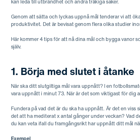
kan leda till utbrändhet och andra tråkiga saker.
Genom att sätta och lyckas uppnå mål tenderar vi att öka 
produktivitet. Det är bevisat genom flera olika studier i
Här kommer 4 tips för att nå dina mål och bygga vanor som
själv.
1. Börja med slutet i åtanke
När ska ditt slutgiltiga mål vara uppnått? I en fotbollsma
vara uppnått i minut 73. När är det som viktigast för dig 
Fundera på vad det är du ska ha uppnått. Är det en viss sif
det att ha mediterat x antal gånger under veckan? Vad de
du kan veta ifall du framgångsrikt har uppnått ditt mål 
Exempel