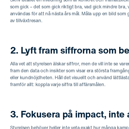
som gick – det som gick riktigt bra, vad gick mindre bra, 
användas för att nå nästa års mål. Måla upp en bild som g
av tillväxtresan.
2. Lyft fram siffrorna som b
Alla vet att styrelsen älskar siffror, men de vill inte se v
fram den data och insikter som visar era största framgån
eller kundnöjdheten. Håll det visuellt och använd lättläst
framför allt: koppla varje siffra till affärsmålen.
3. Fokusera på impact, inte a
Styrelsen behöver heller inte veta exakt hur många kampan