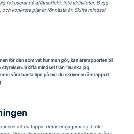
ig fokuserar på affärseffekt, inte aktiviteter. Bygg
, och konkreta planer för nästa år. Skifta mindset
 men för den som vet hur man gör, kan årsrapporten bli
å styrelsen. Skifta mindset från “nu ska jag
kommer våra bästa tips på hur du skriver en årsrapport
g.
dningen
 chansen att du tappar deras engagemang direkt.
ckande! Dra in läsaren med en sammanfattning av året