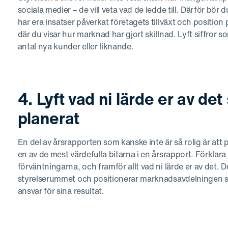
sociala medier – de vill veta vad de ledde till. Därför bör 
har era insatser påverkat företagets tillväxt och positi
där du visar hur marknad har gjort skillnad. Lyft siffro
antal nya kunder eller liknande.
4. Lyft vad ni lärde er av de
planerat
En del av årsrapporten som kanske inte är så rolig är att
en av de mest värdefulla bitarna i en årsrapport. Förklara k
förväntningarna, och framför allt vad ni lärde er av det.
styrelserummet och positionerar marknadsavdelningen so
ansvar för sina resultat.