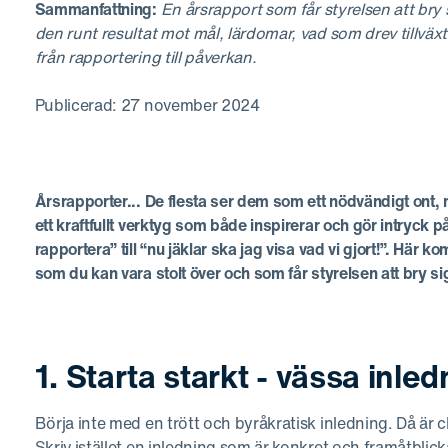
Sammanfattning:
En årsrapport som får styrelsen att bry s
den runt resultat mot mål, lärdomar, vad som drev tillväxt
från rapportering till påverkan.
Publicerad: 27 november 2024
Årsrapporter... De flesta ser dem som ett nödvändigt ont,
ett kraftfullt verktyg som både inspirerar och gör intryck p
rapportera” till “nu jäklar ska jag visa vad vi gjort!”. Här 
som du kan vara stolt över och som får styrelsen att bry si
1. Starta starkt - vässa inle
Börja inte med en trött och byråkratisk inledning. Då är
Skriv istället en inledning som är konkret och framåtbli