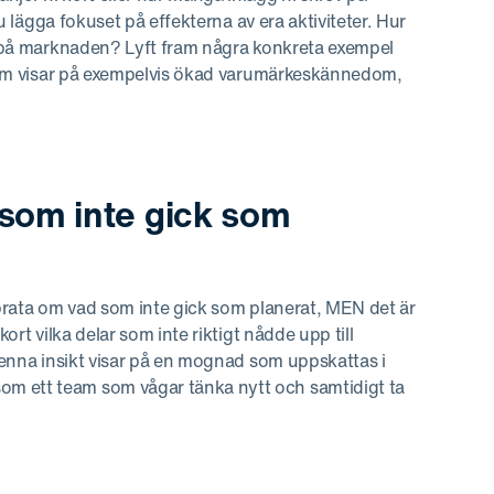
du lägga fokuset på effekterna av era aktiviteter. Hur
on på marknaden? Lyft fram några konkreta exempel
r som visar på exempelvis ökad varumärkeskännedom,
t som inte gick som
 prata om vad som inte gick som planerat, MEN det är
ort vilka delar som inte riktigt nådde upp till
 Denna insikt visar på en mognad som uppskattas i
m ett team som vågar tänka nytt och samtidigt ta