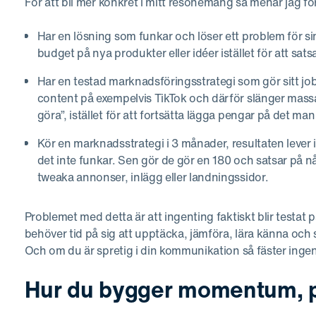
För att bli mer konkret i mitt resonemang så menar jag f
Har en lösning som funkar och löser ett problem för si
budget på nya produkter eller idéer istället för att sat
Har en testad marknadsföringsstrategi som gör sitt jo
content på exempelvis TikTok och därför slänger massa 
göra”, istället för att fortsätta lägga pengar på det man
Kör en marknadsstrategi i 3 månader, resultaten lever 
det inte funkar. Sen gör de gör en 180 och satsar på nå
tweaka annonser, inlägg eller landningssidor.
Problemet med detta är att ingenting faktiskt blir testat
behöver tid på sig att upptäcka, jämföra, lära känna och se
Och om du är spretig i din kommunikation så fäster ingen
Hur du bygger momentum, på