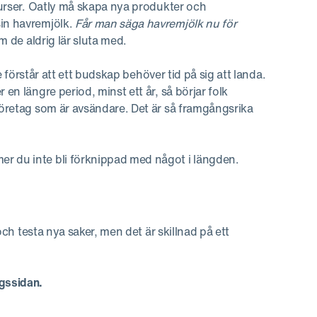
esurser. Oatly må skapa nya produkter och
sin havremjölk.
Får man säga havremjölk nu för
m de aldrig lär sluta med.
de förstår att ett budskap behöver tid på sig att landa.
en längre period, minst ett år, så börjar folk
 företag som är avsändare. Det är så framgångsrika
r du inte bli förknippad med något i längden.
 och testa nya saker, men det är skillnad på ett
gssidan.