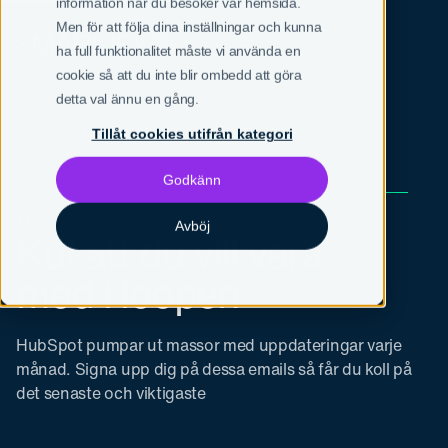
information när du besöker vår hemsida.
Men för att följa dina inställningar och kunna
SV
EN
ha full funktionalitet måste vi använda en
cookie så att du inte blir ombedd att göra
detta val ännu en gång.
Tillåt cookies utifrån kategori
Godkänn
/ HubSpot updates
Avböj
Kul att du vill vara
med i loopen
HubSpot pumpar ut massor med uppdateringar varje
månad. Signa upp dig på dessa emails så får du koll på
det senaste och viktigaste